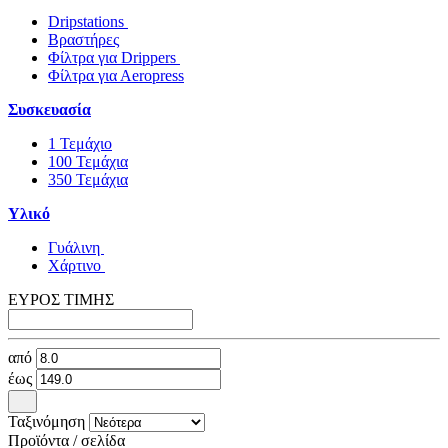
Dripstations
Βραστήρες
Φίλτρα για Drippers
Φίλτρα για Αeropress
Συσκευασία
1 Τεμάχιο
100 Τεμάχια
350 Τεμάχια
Υλικό
Γυάλινη
Χάρτινο
ΕΥΡΟΣ ΤΙΜΗΣ
από
έως
Ταξινόμηση
Προϊόντα / σελίδα