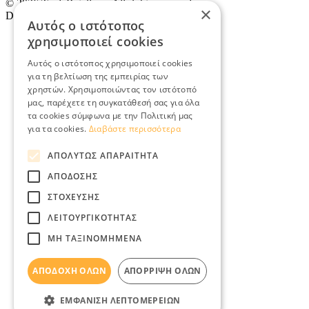
© 2026
TradeRetail.gr
- All rights reserved
×
Designed & developed by
NETMECHANICS
Αυτός ο ιστότοπος
χρησιμοποιεί cookies
Αυτός ο ιστότοπος χρησιμοποιεί cookies
για τη βελτίωση της εμπειρίας των
χρηστών. Χρησιμοποιώντας τον ιστότοπό
μας, παρέχετε τη συγκατάθεσή σας για όλα
τα cookies σύμφωνα με την Πολιτική μας
για τα cookies.
Διαβάστε περισσότερα
ΑΠΟΛΎΤΩΣ ΑΠΑΡΑΊΤΗΤΑ
ΑΠΌΔΟΣΗΣ
ΣΤΌΧΕΥΣΗΣ
ΛΕΙΤΟΥΡΓΙΚΌΤΗΤΑΣ
ΜΗ ΤΑΞΙΝΟΜΗΜΈΝΑ
ΑΠΟΔΟΧΉ ΌΛΩΝ
ΑΠΌΡΡΙΨΗ ΌΛΩΝ
ΕΜΦΆΝΙΣΗ ΛΕΠΤΟΜΕΡΕΙΏΝ