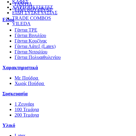
ΚΑΦΕΣ
ΓΑΝΤΙΑ
ΧΑΡΤΟΠΕΤΣΕΤΕΣ
ΕΙΔΗ ΚΟΥΖΙΝΑΣ
ΕΙΔΗ ΣΥΣΚΕΥΑΣΙΑΣ
TRADE COMBOS
Είδος
VILEDA
Γάντια TPE
Γάντια Βινυλίου
Γάντια Κουζίνας
Γάντια Λάτεξ (Latex)
Γάντια Νιτριλίου
Γάντια Πολυαιθυλενίου
Χαρακτηριστικά
Με Πούδρα
Χωρίς Πούδρα
Συσκευασία
1 Ζευγάρι
100 Τεμάχια
200 Τεμάχια
Υλικό
Latex