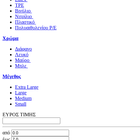
TPE
Βινύλιο
Νιτρίλιο
Πλαστικό
Πολυαιθυλενίου P/E
Χρώμα
Διάφανο
Λευκό
Μαύρο
Μπλε
Μέγεθος
Extra Large
Large
Medium
Small
ΕΥΡΟΣ ΤΙΜΗΣ
από
έως