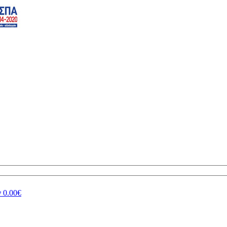
ν
0.00€