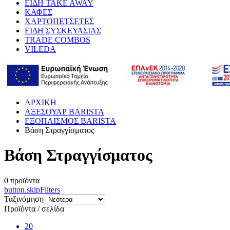
ΕΙΔΗ TAKE AWAY
ΚΑΦΕΣ
ΧΑΡΤΟΠΕΤΣΕΤΕΣ
ΕΙΔΗ ΣΥΣΚΕΥΑΣΙΑΣ
TRADE COMBOS
VILEDA
ΑΡΧΙΚΗ
ΑΞΕΣΟΥΑΡ BARISTA
ΕΞΟΠΛΙΣΜΟΣ BARISTA
Βάση Στραγγίσματος
Βάση Στραγγίσματος
0
προϊόντα
button.skipFilters
Ταξινόμηση
Προϊόντα / σελίδα
20