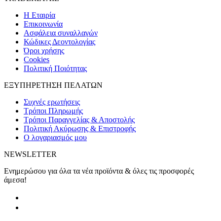
H Εταιρία
Eπικοινωνία
Ασφάλεια συναλλαγών
Κώδικες Δεοντολογίας
Όροι χρήσης
Cookies
Πολιτική Ποιότητας
ΕΞΥΠΗΡΕΤΗΣΗ ΠΕΛΑΤΩΝ
Συχνές ερωτήσεις
Τρόποι Πληρωμής
Τρόποι Παραγγελίας & Αποστολής
Πολιτική Ακύρωσης & Επιστροφής
Ο λογαριασμός μου
NEWSLETTER
Ενημερώσου για όλα τα νέα προϊόντα & όλες τις προσφορές
άμεσα!