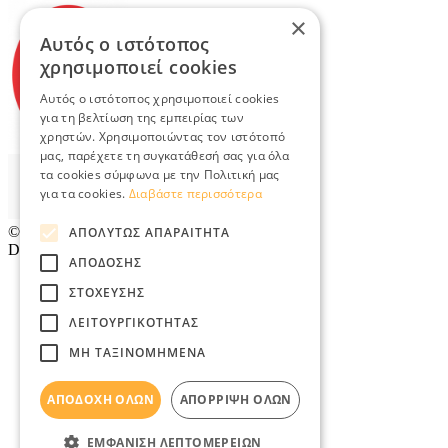
×
Αυτός ο ιστότοπος
χρησιμοποιεί cookies
Αυτός ο ιστότοπος χρησιμοποιεί cookies
για τη βελτίωση της εμπειρίας των
χρηστών. Χρησιμοποιώντας τον ιστότοπό
μας, παρέχετε τη συγκατάθεσή σας για όλα
τα cookies σύμφωνα με την Πολιτική μας
για τα cookies.
Διαβάστε περισσότερα
© 2026
TradeRetail.gr
- All rights reserved
ΑΠΟΛΎΤΩΣ ΑΠΑΡΑΊΤΗΤΑ
Designed & developed by
NETMECHANICS
ΑΠΌΔΟΣΗΣ
ΣΤΌΧΕΥΣΗΣ
ΛΕΙΤΟΥΡΓΙΚΌΤΗΤΑΣ
ΜΗ ΤΑΞΙΝΟΜΗΜΈΝΑ
ΑΠΟΔΟΧΉ ΌΛΩΝ
ΑΠΌΡΡΙΨΗ ΌΛΩΝ
ΕΜΦΆΝΙΣΗ ΛΕΠΤΟΜΕΡΕΙΏΝ