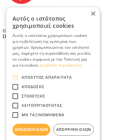
×
Αυτός ο ιστότοπος
χρησιμοποιεί cookies
© 2026
TradeRetail.gr
- All rights reserved
Αυτός ο ιστότοπος χρησιμοποιεί cookies
Designed & developed by
NETMECHANICS
για τη βελτίωση της εμπειρίας των
χρηστών. Χρησιμοποιώντας τον ιστότοπό
μας, παρέχετε τη συγκατάθεσή σας για όλα
τα cookies σύμφωνα με την Πολιτική μας
για τα cookies.
Διαβάστε περισσότερα
ΑΠΟΛΎΤΩΣ ΑΠΑΡΑΊΤΗΤΑ
ΑΠΌΔΟΣΗΣ
ΣΤΌΧΕΥΣΗΣ
ΛΕΙΤΟΥΡΓΙΚΌΤΗΤΑΣ
ΜΗ ΤΑΞΙΝΟΜΗΜΈΝΑ
ΑΠΟΔΟΧΉ ΌΛΩΝ
ΑΠΌΡΡΙΨΗ ΌΛΩΝ