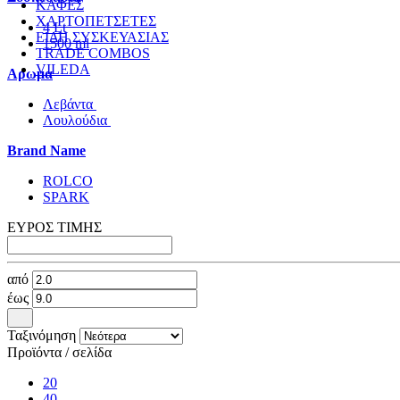
ΚΑΦΕΣ
ΧΑΡΤΟΠΕΤΣΕΤΕΣ
4 Lt
ΕΙΔΗ ΣΥΣΚΕΥΑΣΙΑΣ
1500 ml
TRADE COMBOS
VILEDA
Αρωμα
Λεβάντα
Λουλούδια
Brand Name
ROLCO
SPARK
ΕΥΡΟΣ ΤΙΜΗΣ
από
έως
Ταξινόμηση
Προϊόντα / σελίδα
20
40