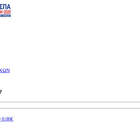
ΥΧΩΝ
ν
ν
0.00€