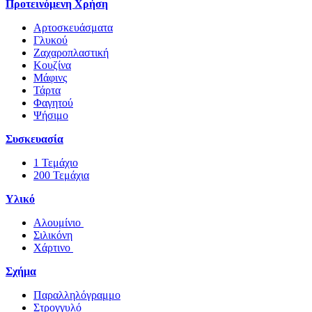
Προτεινόμενη Χρήση
Αρτοσκευάσματα
Γλυκού
Ζαχαροπλαστική
Κουζίνα
Μάφινς
Τάρτα
Φαγητού
Ψήσιμο
Συσκευασία
1 Τεμάχιο
200 Τεμάχια
Υλικό
Αλουμίνιο
Σιλικόνη
Χάρτινο
Σχήμα
Παραλληλόγραμμο
Στρογγυλό