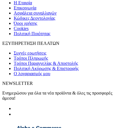
H Εταιρία
Eπικοινωνία
Ασφάλεια συναλλαγών
Κώδικες Δεοντολογίας
Όροι χρήσης
Cookies
Πολιτική Ποιότητας
ΕΞΥΠΗΡΕΤΗΣΗ ΠΕΛΑΤΩΝ
Συχνές ερωτήσεις
Τρόποι Πληρωμής
Τρόποι Παραγγελίας & Αποστολής
Πολιτική Ακύρωσης & Επιστροφής
Ο λογαριασμός μου
NEWSLETTER
Ενημερώσου για όλα τα νέα προϊόντα & όλες τις προσφορές
άμεσα!