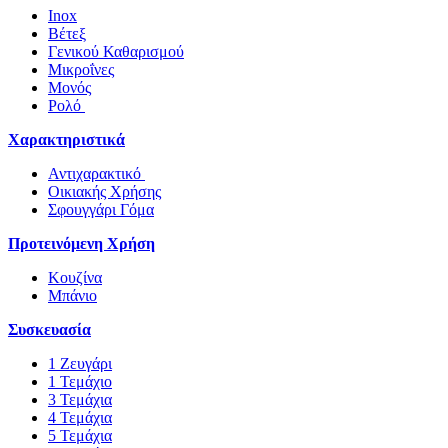
Inox
Βέτεξ
Γενικού Καθαρισμού
Μικροΐνες
Μονός
Ρολό
Χαρακτηριστικά
Αντιχαρακτικό
Οικιακής Χρήσης
Σφουγγάρι Γόμα
Προτεινόμενη Χρήση
Κουζίνα
Μπάνιο
Συσκευασία
1 Ζευγάρι
1 Τεμάχιο
3 Τεμάχια
4 Τεμάχια
5 Τεμάχια