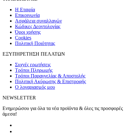
H Εταιρία
Eπικοινωνία
Ασφάλεια συναλλαγών
Κώδικες Δεοντολογίας
Όροι χρήσης
Cookies
Πολιτική Ποιότητας
ΕΞΥΠΗΡΕΤΗΣΗ ΠΕΛΑΤΩΝ
Συχνές ερωτήσεις
Τρόποι Πληρωμής
Τρόποι Παραγγελίας & Αποστολής
Πολιτική Ακύρωσης & Επιστροφής
Ο λογαριασμός μου
NEWSLETTER
Ενημερώσου για όλα τα νέα προϊόντα & όλες τις προσφορές
άμεσα!