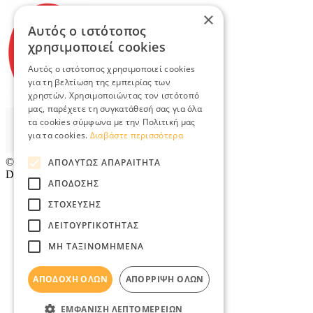
×
Αυτός ο ιστότοπος
χρησιμοποιεί cookies
Αυτός ο ιστότοπος χρησιμοποιεί cookies
για τη βελτίωση της εμπειρίας των
χρηστών. Χρησιμοποιώντας τον ιστότοπό
μας, παρέχετε τη συγκατάθεσή σας για όλα
τα cookies σύμφωνα με την Πολιτική μας
για τα cookies.
Διαβάστε περισσότερα
© 2026
TradeRetail.gr
- All rights reserved
ΑΠΟΛΎΤΩΣ ΑΠΑΡΑΊΤΗΤΑ
Designed & developed by
NETMECHANICS
ΑΠΌΔΟΣΗΣ
ΣΤΌΧΕΥΣΗΣ
ΛΕΙΤΟΥΡΓΙΚΌΤΗΤΑΣ
ΜΗ ΤΑΞΙΝΟΜΗΜΈΝΑ
ΑΠΟΔΟΧΉ ΌΛΩΝ
ΑΠΌΡΡΙΨΗ ΌΛΩΝ
ΕΜΦΆΝΙΣΗ ΛΕΠΤΟΜΕΡΕΙΏΝ