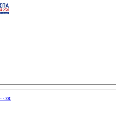
ν
0.00€