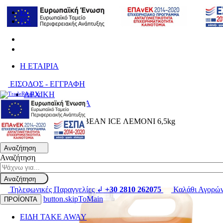
EL
EN
H ΕΤΑΙΡΙΑ
ΕΙΣΟΔΟΣ - ΕΓΓΡΑΦΗ
ΑΡΧΙΚΗ
ΚΑΦΕΣ- ΡΟΦΗΜΑ
Γρανίτες
ΓΡΑΝΙΤΑ CARIBBEAN ICE ΛΕΜΟΝΙ 6,5kg
Αναζήτηση
Αναζήτηση
Αναζήτηση
Τηλεφωνικές Παραγγελίες ↲
+30 2810 262075
Καλάθι Αγορώ
button.skipToMain
ΠΡΟΪΟΝΤΑ
ΕΙΔΗ TAKE AWAY