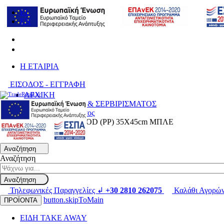
EL
EN
H ΕΤΑΙΡΙΑ
ΕΙΣΟΔΟΣ - ΕΓΓΡΑΦΗ
ΑΡΧΙΚΗ
ΕΙΔΗ ΚΟΥΖΙΝΑΣ & ΣΕΡΒΙΡΙΣΜΑΤΟΣ
Δίσκοι Σερβιρίσματος
ΔΙΣΚΟΣ FAST FOOD (PP) 35Χ45cm ΜΠΛΕ
Αναζήτηση
Αναζήτηση
Αναζήτηση
Τηλεφωνικές Παραγγελίες ↲
+30 2810 262075
Καλάθι Αγορώ
button.skipToMain
ΠΡΟΪΟΝΤΑ
ΕΙΔΗ TAKE AWAY