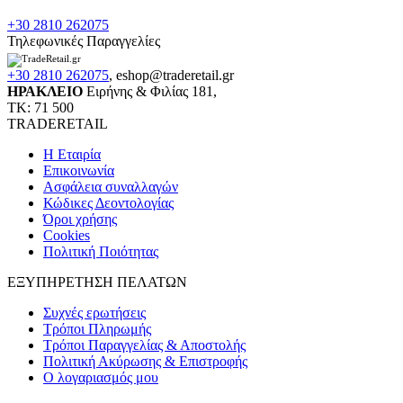
+30 2810 262075
Τηλεφωνικές Παραγγελίες
+30 2810 262075
,
eshop@traderetail.gr
ΗΡΑΚΛΕΙΟ
Ειρήνης & Φιλίας 181,
ΤΚ: 71 500
TRADERETAIL
H Εταιρία
Eπικοινωνία
Ασφάλεια συναλλαγών
Κώδικες Δεοντολογίας
Όροι χρήσης
Cookies
Πολιτική Ποιότητας
ΕΞΥΠΗΡΕΤΗΣΗ ΠΕΛΑΤΩΝ
Συχνές ερωτήσεις
Τρόποι Πληρωμής
Τρόποι Παραγγελίας & Αποστολής
Πολιτική Ακύρωσης & Επιστροφής
Ο λογαριασμός μου