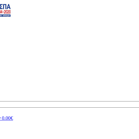
ν
0.00€