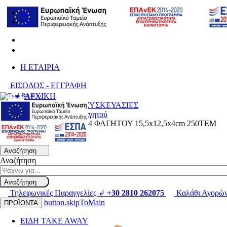
EL
EN
H ΕΤΑΙΡΙΑ
ΕΙΣΟΔΟΣ - ΕΓΓΡΑΦΗ
ΑΡΧΙΚΗ
ΑΝΑΛΩΣΙΜΑ & ΣΥΣΚΕΥΑΣΙΕΣ
Χάρτινα Κουτιά Φαγητού
ΔΙΣΚΟΣ KRAFT #4 ΦΑΓΗΤΟΥ 15,5x12,5x4cm 250ΤΕΜ
Αναζήτηση
Αναζήτηση
Αναζήτηση
Τηλεφωνικές Παραγγελίες ↲
+30 2810 262075
Καλάθι Αγορώ
button.skipToMain
ΠΡΟΪΟΝΤΑ
ΕΙΔΗ TAKE AWAY