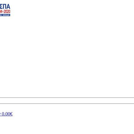
ν
0.00€