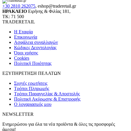
+30 2810 262075
,
eshop@traderetail.gr
ΗΡΑΚΛΕΙΟ
Ειρήνης & Φιλίας 181,
ΤΚ: 71 500
TRADERETAIL
H Εταιρία
Eπικοινωνία
Ασφάλεια συναλλαγών
Κώδικες Δεοντολογίας
Όροι χρήσης
Cookies
Πολιτική Ποιότητας
ΕΞΥΠΗΡΕΤΗΣΗ ΠΕΛΑΤΩΝ
Συχνές ερωτήσεις
Τρόποι Πληρωμής
Τρόποι Παραγγελίας & Αποστολής
Πολιτική Ακύρωσης & Επιστροφής
Ο λογαριασμός μου
NEWSLETTER
Ενημερώσου για όλα τα νέα προϊόντα & όλες τις προσφορές
άμεσα!