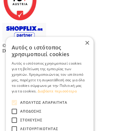
×
© 2026
TradeRetail.gr
- All rights reserved
Αυτός ο ιστότοπος
Designed & developed by
NETMECHANICS
χρησιμοποιεί cookies
Αυτός ο ιστότοπος χρησιμοποιεί cookies
για τη βελτίωση της εμπειρίας των
χρηστών. Χρησιμοποιώντας τον ιστότοπό
μας, παρέχετε τη συγκατάθεσή σας για όλα
τα cookies σύμφωνα με την Πολιτική μας
για τα cookies.
Διαβάστε περισσότερα
ΑΠΟΛΎΤΩΣ ΑΠΑΡΑΊΤΗΤΑ
ΑΠΌΔΟΣΗΣ
ΣΤΌΧΕΥΣΗΣ
ΛΕΙΤΟΥΡΓΙΚΌΤΗΤΑΣ