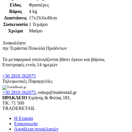
Είδος
Φραπιέρες
Βάρος
4 kg
Διαστάσεις
17x19,6x49cm
Συσκευασία
1 Τεμάχιο
Χρώμα
Μαύρο
Ανακαλύψτε
την Τεράστια Ποικιλία Προϊόντων
Τα μεταφορικά υπολογίζονται βάσει όγκου και βάρους
Επιστροφές εντός 14 ημερών
+30 2810 262075
Τηλεφωνικές Παραγγελίες
+30 2810 262075
,
eshop@traderetail.gr
ΗΡΑΚΛΕΙΟ
Ειρήνης & Φιλίας 181,
ΤΚ: 71 500
TRADERETAIL
H Εταιρία
Eπικοινωνία
Ασφάλεια συναλλαγών