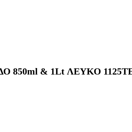
Ο 850ml & 1Lt ΛΕΥΚΟ 1125