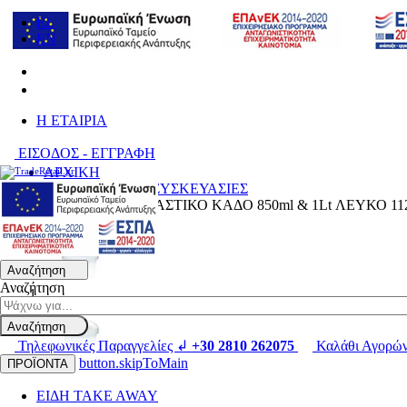
EL
EN
H ΕΤΑΙΡΙΑ
ΕΙΣΟΔΟΣ - ΕΓΓΡΑΦΗ
ΑΡΧΙΚΗ
ΑΝΑΛΩΣΙΜΑ & ΣΥΣΚΕΥΑΣΙΕΣ
ΚΑΠΑΚΙ ΓΙΑ ΠΛΑΣΤΙΚΟ ΚΑΔΟ 850ml & 1Lt ΛΕΥΚΟ 
Αναζήτηση
Αναζήτηση
Αναζήτηση
Τηλεφωνικές Παραγγελίες ↲
+30 2810 262075
Καλάθι Αγορώ
button.skipToMain
ΠΡΟΪΟΝΤΑ
ΕΙΔΗ TAKE AWAY