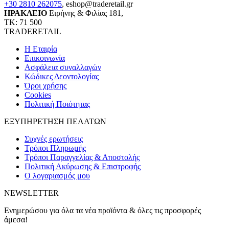
+30 2810 262075
,
eshop@traderetail.gr
ΗΡΑΚΛΕΙΟ
Ειρήνης & Φιλίας 181,
ΤΚ: 71 500
TRADERETAIL
H Εταιρία
Eπικοινωνία
Ασφάλεια συναλλαγών
Κώδικες Δεοντολογίας
Όροι χρήσης
Cookies
Πολιτική Ποιότητας
ΕΞΥΠΗΡΕΤΗΣΗ ΠΕΛΑΤΩΝ
Συχνές ερωτήσεις
Τρόποι Πληρωμής
Τρόποι Παραγγελίας & Αποστολής
Πολιτική Ακύρωσης & Επιστροφής
Ο λογαριασμός μου
NEWSLETTER
Ενημερώσου για όλα τα νέα προϊόντα & όλες τις προσφορές
άμεσα!