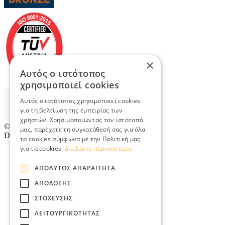
×
Αυτός ο ιστότοπος
χρησιμοποιεί cookies
Αυτός ο ιστότοπος χρησιμοποιεί cookies
για τη βελτίωση της εμπειρίας των
χρηστών. Χρησιμοποιώντας τον ιστότοπό
© 2026
TradeRetail.gr
- All rights reserved
μας, παρέχετε τη συγκατάθεσή σας για όλα
Designed & developed by
NETMECHANICS
τα cookies σύμφωνα με την Πολιτική μας
για τα cookies.
Διαβάστε περισσότερα
ΑΠΟΛΎΤΩΣ ΑΠΑΡΑΊΤΗΤΑ
ΑΠΌΔΟΣΗΣ
ΣΤΌΧΕΥΣΗΣ
ΛΕΙΤΟΥΡΓΙΚΌΤΗΤΑΣ