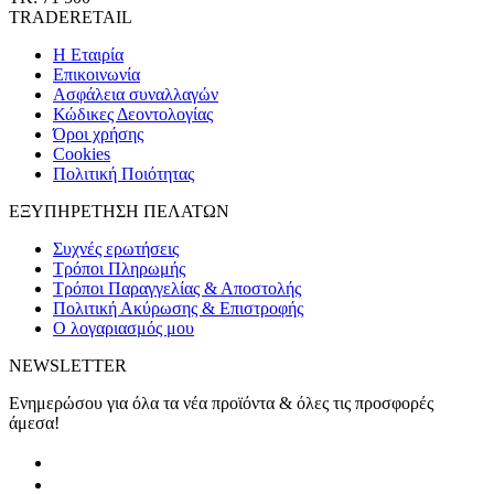
TRADERETAIL
H Εταιρία
Eπικοινωνία
Ασφάλεια συναλλαγών
Κώδικες Δεοντολογίας
Όροι χρήσης
Cookies
Πολιτική Ποιότητας
ΕΞΥΠΗΡΕΤΗΣΗ ΠΕΛΑΤΩΝ
Συχνές ερωτήσεις
Τρόποι Πληρωμής
Τρόποι Παραγγελίας & Αποστολής
Πολιτική Ακύρωσης & Επιστροφής
Ο λογαριασμός μου
NEWSLETTER
Ενημερώσου για όλα τα νέα προϊόντα & όλες τις προσφορές
άμεσα!