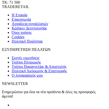
ΤΚ: 71 500
TRADERETAIL
H Εταιρία
Eπικοινωνία
Ασφάλεια συναλλαγών
Κώδικες Δεοντολογίας
Όροι χρήσης
Cookies
Πολιτική Ποιότητας
ΕΞΥΠΗΡΕΤΗΣΗ ΠΕΛΑΤΩΝ
Συχνές ερωτήσεις
Τρόποι Πληρωμής
Τρόποι Παραγγελίας & Αποστολής
Πολιτική Ακύρωσης & Επιστροφής
Ο λογαριασμός μου
NEWSLETTER
Ενημερώσου για όλα τα νέα προϊόντα & όλες τις προσφορές
άμεσα!