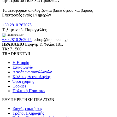
την Τεράστια Ποικιλία Προϊόντων
Τα μεταφορικά υπολογίζονται βάσει όγκου και βάρους
Επιστροφές εντός 14 ημερών
+30 2810 262075
Τηλεφωνικές Παραγγελίες
+30 2810 262075
,
eshop@traderetail.gr
ΗΡΑΚΛΕΙΟ
Ειρήνης & Φιλίας 181,
ΤΚ: 71 500
TRADERETAIL
H Εταιρία
Eπικοινωνία
Ασφάλεια συναλλαγών
Κώδικες Δεοντολογίας
Όροι χρήσης
Cookies
Πολιτική Ποιότητας
ΕΞΥΠΗΡΕΤΗΣΗ ΠΕΛΑΤΩΝ
Συχνές ερωτήσεις
Τρόποι Πληρωμής