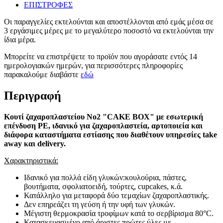
ΕΠΙΣΤΡΟΦΕΣ
Οι παραγγελίες εκτελούνται και αποστέλλονται από εμάς μέσα σε
3 εργάσιμες μέρες με το μεγαλύτερο ποσοστό να εκτελούνται την
ίδια μέρα.
Μπορείτε να επιστρέψετε το προϊόν που αγοράσατε εντός 14
ημερολογιακών ημερών, για περισσότερες πληροφορίες
παρακαλούμε διαβάστε
εδώ
Περιγραφή
Κουτί ζαχαροπλαστείου No2 "CAKE BOX" με εσωτερική
επένδυση PE, ιδανικό για ζαχαροπλαστεία, αρτοποιεία και
διάφορα καταστήματα εστίασης που διαθέτουν υπηρεσίες take
away και delivery.
Χαρακτηριστικά:
Ιδανικό για πολλά είδη γλυκών:κουλούρια, πάστες,
βουτήματα, σφολιατοειδή, τούρτες, cupcakes, κ.ά.
Κατάλληλο για μεταφορά δύο τεμαχίων ζαχαροπλαστικής.
Δεν επηρεάζει τη γεύση ή την υφή των γλυκών.
Μέγιστη θερμοκρασία τροφίμων κατά το σερβίρισμα 80°C.
Κατασκευασμένο από άριστες πρώτες ύλες με