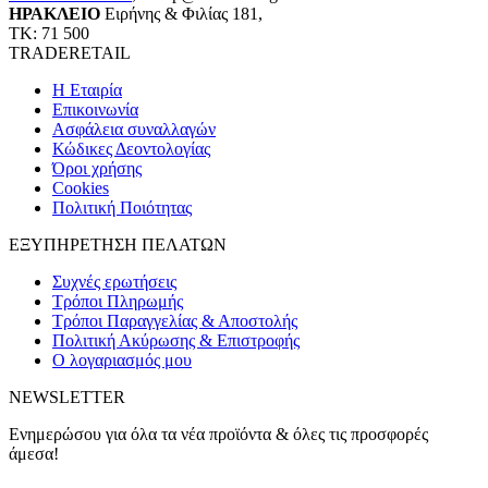
ΗΡΑΚΛΕΙΟ
Ειρήνης & Φιλίας 181,
ΤΚ: 71 500
TRADERETAIL
H Εταιρία
Eπικοινωνία
Ασφάλεια συναλλαγών
Κώδικες Δεοντολογίας
Όροι χρήσης
Cookies
Πολιτική Ποιότητας
ΕΞΥΠΗΡΕΤΗΣΗ ΠΕΛΑΤΩΝ
Συχνές ερωτήσεις
Τρόποι Πληρωμής
Τρόποι Παραγγελίας & Αποστολής
Πολιτική Ακύρωσης & Επιστροφής
Ο λογαριασμός μου
NEWSLETTER
Ενημερώσου για όλα τα νέα προϊόντα & όλες τις προσφορές
άμεσα!