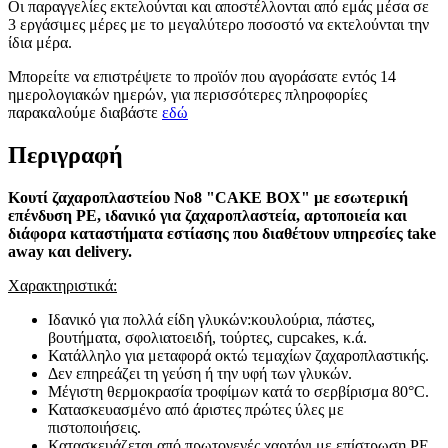
Οι παραγγελίες εκτελούνται και αποστέλλονται από εμάς μέσα σε
3 εργάσιμες μέρες με το μεγαλύτερο ποσοστό να εκτελούνται την
ίδια μέρα.
Μπορείτε να επιστρέψετε το προϊόν που αγοράσατε εντός 14
ημερολογιακών ημερών, για περισσότερες πληροφορίες
παρακαλούμε διαβάστε
εδώ
Περιγραφή
Κουτί ζαχαροπλαστείου No8 "CAKE BOX" με εσωτερική
επένδυση PE, ιδανικό για ζαχαροπλαστεία, αρτοποιεία και
διάφορα καταστήματα εστίασης που διαθέτουν υπηρεσίες take
away και delivery.
Χαρακτηριστικά:
Ιδανικό για πολλά είδη γλυκών:κουλούρια, πάστες,
βουτήματα, σφολιατοειδή, τούρτες, cupcakes, κ.ά.
Κατάλληλο για μεταφορά οκτώ τεμαχίων ζαχαροπλαστικής.
Δεν επηρεάζει τη γεύση ή την υφή των γλυκών.
Μέγιστη θερμοκρασία τροφίμων κατά το σερβίρισμα 80°C.
Κατασκευασμένο από άριστες πρώτες ύλες με
πιστοποιήσεις.
Κατασκευάζεται από πρωτογενές χαρτόνι με επίστρωση PE