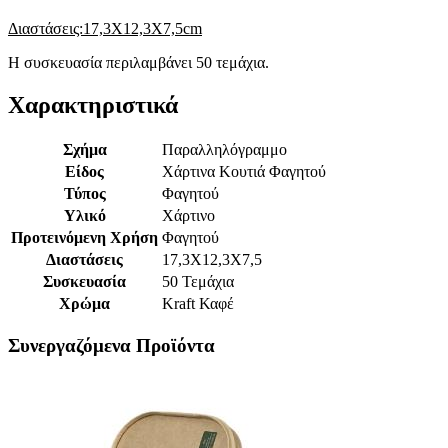
Διαστάσεις:17,3Χ12,3Χ7,5cm
Η συσκευασία περιλαμβάνει 50 τεμάχια.
Χαρακτηριστικά
Σχήμα
Παραλληλόγραμμο
Είδος
Χάρτινα Κουτιά Φαγητού
Τύπος
Φαγητού
Υλικό
Χάρτινο
Προτεινόμενη Χρήση
Φαγητού
Διαστάσεις
17,3Χ12,3Χ7,5
Συσκευασία
50 Τεμάχια
Χρώμα
Kraft Καφέ
Συνεργαζόμενα Προϊόντα