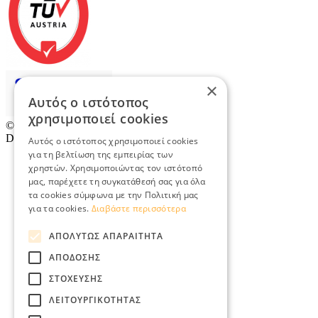
×
Αυτός ο ιστότοπος
χρησιμοποιεί cookies
© 2026
TradeRetail.gr
- All rights reserved
Designed & developed by
NETMECHANICS
Αυτός ο ιστότοπος χρησιμοποιεί cookies
για τη βελτίωση της εμπειρίας των
χρηστών. Χρησιμοποιώντας τον ιστότοπό
μας, παρέχετε τη συγκατάθεσή σας για όλα
τα cookies σύμφωνα με την Πολιτική μας
για τα cookies.
Διαβάστε περισσότερα
ΑΠΟΛΎΤΩΣ ΑΠΑΡΑΊΤΗΤΑ
ΑΠΌΔΟΣΗΣ
ΣΤΌΧΕΥΣΗΣ
ΛΕΙΤΟΥΡΓΙΚΌΤΗΤΑΣ