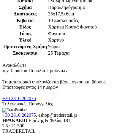
Καπάκι
Ενσωματωμένο Καπάκι
Σχήμα
Παραλληλόγραμμο
Διαστάσεις
35x17,5x6cm
Κιβώτιο
10 Συσκευασίες
Είδος
Χάρτινα Κουτιά Φαγητού
Τύπος
Φαγητού
Υλικό
Χάρτινο
Προτεινόμενη Χρήση
Ψάρια
Συσκευασία
25 Τεμάχια
Ανακαλύψτε
την Τεράστια Ποικιλία Προϊόντων
Τα μεταφορικά υπολογίζονται βάσει όγκου και βάρους
Επιστροφές εντός 14 ημερών
+30 2810 262075
Τηλεφωνικές Παραγγελίες
+30 2810 262075
,
eshop@traderetail.gr
ΗΡΑΚΛΕΙΟ
Ειρήνης & Φιλίας 181,
ΤΚ: 71 500
TRADERETAIL