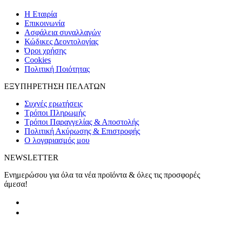
H Εταιρία
Eπικοινωνία
Ασφάλεια συναλλαγών
Κώδικες Δεοντολογίας
Όροι χρήσης
Cookies
Πολιτική Ποιότητας
ΕΞΥΠΗΡΕΤΗΣΗ ΠΕΛΑΤΩΝ
Συχνές ερωτήσεις
Τρόποι Πληρωμής
Τρόποι Παραγγελίας & Αποστολής
Πολιτική Ακύρωσης & Επιστροφής
Ο λογαριασμός μου
NEWSLETTER
Ενημερώσου για όλα τα νέα προϊόντα & όλες τις προσφορές
άμεσα!