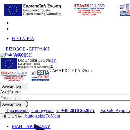
EL
EN
H ΕΤΑΙΡΙΑ
ΕΙΣΟΔΟΣ - ΕΓΓΡΑΦΗ
ΑΡΧΙΚΗ
ΕΙΔΗ ΚΑΘΑΡΙΣΜΟΥ
Καθαριστές Τζαμιών
ΛΑΣΤΙΧΟ ΥΑΛΟΚΑΘΑΡΙΣΤΗΡΑ 35cm
Αναζήτηση
Αναζήτηση
Αναζήτηση
Τηλεφωνικές Παραγγελίες ↲
+30 2810 262075
Καλάθι Αγορώ
button.skipToMain
ΠΡΟΪΟΝΤΑ
ΕΙΔΗ TAKE AWAY