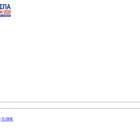
ν
0.00€