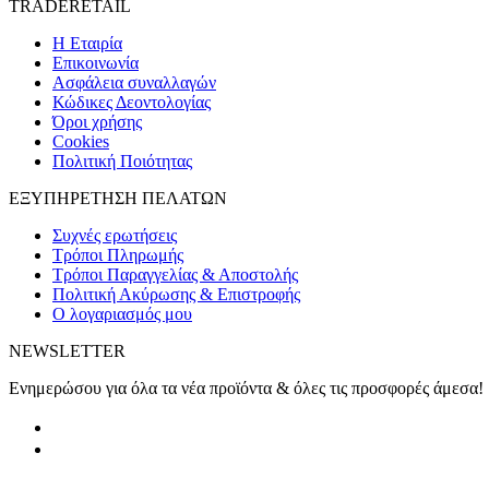
TRADERETAIL
H Εταιρία
Eπικοινωνία
Ασφάλεια συναλλαγών
Κώδικες Δεοντολογίας
Όροι χρήσης
Cookies
Πολιτική Ποιότητας
ΕΞΥΠΗΡΕΤΗΣΗ ΠΕΛΑΤΩΝ
Συχνές ερωτήσεις
Τρόποι Πληρωμής
Τρόποι Παραγγελίας & Αποστολής
Πολιτική Ακύρωσης & Επιστροφής
Ο λογαριασμός μου
NEWSLETTER
Ενημερώσου για όλα τα νέα προϊόντα & όλες τις προσφορές άμεσα!