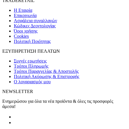
TRADERETAIL
H Εταιρία
Eπικοινωνία
Ασφάλεια συναλλαγών
Κώδικες Δεοντολογίας
Όροι χρήσης
Cookies
Πολιτική Ποιότητας
ΕΞΥΠΗΡΕΤΗΣΗ ΠΕΛΑΤΩΝ
Συχνές ερωτήσεις
Τρόποι Πληρωμής
Τρόποι Παραγγελίας & Αποστολής
Πολιτική Ακύρωσης & Επιστροφής
Ο λογαριασμός μου
NEWSLETTER
Ενημερώσου για όλα τα νέα προϊόντα & όλες τις προσφορές
άμεσα!