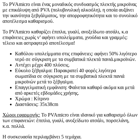
Το PVAmicro είναι ένας μοναδικός συνδυασμός πλεκτής μικροϊνας
με επικάλυψη από PVA (πολυβινυλική αλκοόλη), η οποία αυξάνει
την ικανότητα ξεβγάλματος, την απορροφητικότητα και το συνολικό
αποτέλεσμα καθαρισμού.
Το PVAmicro καθαρίζει έπιπλα, γυαλί, ανοξείδωτο ατσάλι, κ.α
επιφάνειες χωρίς ν’ αφήνει υπολείμματα, χνούδια και γραμμές:
τέλειο και αστραφτερό αποτέλεσμα!
Καθόλου υπολείμματα στις επιφάνειες: αφήνει 50% λιγότερο
νερό σε σύγκριση με τα συμβατικά πλεκτά πανιά.μικροϊνών.
Aντέχει μέχρι 400 πλύσεις.
Εύκολο ξέβγαλμα: Παρακρατεί 40 φορές λιγότερα
σωματίδια σε σύγκριση με τα συμβατικά πλεκτά πανιά
μικροϊνών μετά το ξέβγαλμα.
Επαγγελματική εμφάνιση: Φαίνεται καθαρό ακόμα και μετά
από αρκετές εβδομάδες χρήσης.
Χρώμα : Κίτρινο
Διαστάσεις: 35x38cm
Χώροι εφαρμογής:
Το PVAmicro είναι ιδανικό για καθαρισμό όλων
των επιφανειών: έπιπλα, γυαλί, ανοξείδωτο ατσάλι, πορσελάνη,
κ.α. πολλά.
Η συσκευασία περιλαμβάνει 5 τεμάχια.