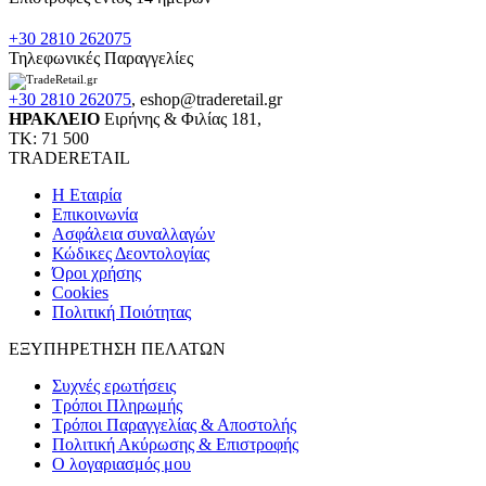
+30 2810 262075
Τηλεφωνικές Παραγγελίες
+30 2810 262075
,
eshop@traderetail.gr
ΗΡΑΚΛΕΙΟ
Ειρήνης & Φιλίας 181,
ΤΚ: 71 500
TRADERETAIL
H Εταιρία
Eπικοινωνία
Ασφάλεια συναλλαγών
Κώδικες Δεοντολογίας
Όροι χρήσης
Cookies
Πολιτική Ποιότητας
ΕΞΥΠΗΡΕΤΗΣΗ ΠΕΛΑΤΩΝ
Συχνές ερωτήσεις
Τρόποι Πληρωμής
Τρόποι Παραγγελίας & Αποστολής
Πολιτική Ακύρωσης & Επιστροφής
Ο λογαριασμός μου