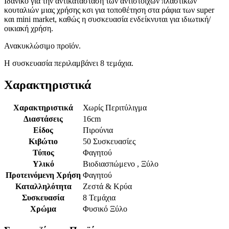
Ιδανικό για την αντικατάσταση των αντίστοιχων πλαστικών
κουταλιών μιας χρήσης κσι για τοποθέτηση στα ράφια των super
και mini market, καθώς η συσκευασία ενδείκνυται για ιδιωτική/
οικιακή χρήση.
Ανακυκλώσιμο προϊόν.
Η συσκευασία περιλαμβάνει 8 τεμάχια.
Χαρακτηριστικά
Χαρακτηριστικά
Χωρίς Περιτύλιγμα
Διαστάσεις
16cm
Είδος
Πιρούνια
Κιβώτιο
50 Συσκευασίες
Τύπος
Φαγητού
Υλικό
Βιοδιασπώμενο , Ξύλο
Προτεινόμενη Χρήση
Φαγητού
Καταλληλότητα
Ζεστά & Κρύα
Συσκευασία
8 Τεμάχια
Χρώμα
Φυσικό Ξύλο