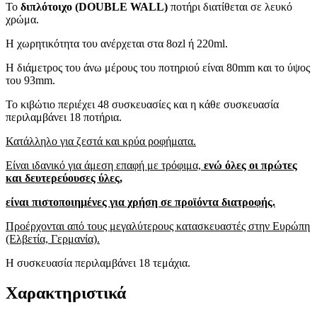
Το
διπλότοιχο (DOUBLE WALL)
ποτήρι διατίθεται σε λευκό
χρώμα.
Η χωρητικότητα του ανέρχεται στα 8ozl ή 220ml.
Η διάμετρος του άνω μέρους του ποτηριού είναι 80mm και το ύψος
του 93mm.
Το κιβώτιο περιέχει 48 συσκευασίες και η κάθε συσκευασία
περιλαμβάνει 18 ποτήρια.
Κατάλληλο για ζεστά και κρύα ροφήματα.
Eίναι ιδανικό για άμεση επαφή με τρόφιμα,
ενώ όλες οι πρώτες
και δευτερεύουσες ύλες,
είναι πιστοποιημένες για χρήση σε προϊόντα διατροφής.
Προέρχονται από τους μεγαλύτερους κατασκευαστές στην Ευρώπη
(Ελβετία, Γερμανία).
Η συσκευασία περιλαμβάνει 18 τεμάχια.
Χαρακτηριστικά