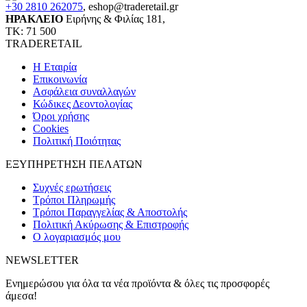
+30 2810 262075
,
eshop@traderetail.gr
ΗΡΑΚΛΕΙΟ
Ειρήνης & Φιλίας 181,
ΤΚ: 71 500
TRADERETAIL
H Εταιρία
Eπικοινωνία
Ασφάλεια συναλλαγών
Κώδικες Δεοντολογίας
Όροι χρήσης
Cookies
Πολιτική Ποιότητας
ΕΞΥΠΗΡΕΤΗΣΗ ΠΕΛΑΤΩΝ
Συχνές ερωτήσεις
Τρόποι Πληρωμής
Τρόποι Παραγγελίας & Αποστολής
Πολιτική Ακύρωσης & Επιστροφής
Ο λογαριασμός μου
NEWSLETTER
Ενημερώσου για όλα τα νέα προϊόντα & όλες τις προσφορές
άμεσα!