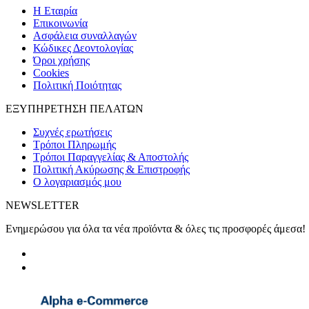
H Εταιρία
Eπικοινωνία
Ασφάλεια συναλλαγών
Κώδικες Δεοντολογίας
Όροι χρήσης
Cookies
Πολιτική Ποιότητας
ΕΞΥΠΗΡΕΤΗΣΗ ΠΕΛΑΤΩΝ
Συχνές ερωτήσεις
Τρόποι Πληρωμής
Τρόποι Παραγγελίας & Αποστολής
Πολιτική Ακύρωσης & Επιστροφής
Ο λογαριασμός μου
NEWSLETTER
Ενημερώσου για όλα τα νέα προϊόντα & όλες τις προσφορές άμεσα!