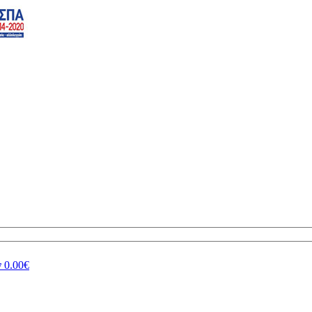
ν
0.00€