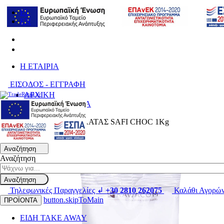
EL
EN
H ΕΤΑΙΡΙΑ
ΕΙΣΟΔΟΣ - ΕΓΓΡΑΦΗ
ΑΡΧΙΚΗ
ΚΑΦΕΣ- ΡΟΦΗΜΑ
Κλασική Σοκολάτα
ΡΟΦΗΜΑ ΣΟΚΟΛΑΤΑΣ SAFI CHOC 1Kg
Αναζήτηση
Αναζήτηση
Αναζήτηση
Τηλεφωνικές Παραγγελίες ↲
+30 2810 262075
Καλάθι Αγορώ
button.skipToMain
ΠΡΟΪΟΝΤΑ
ΕΙΔΗ TAKE AWAY