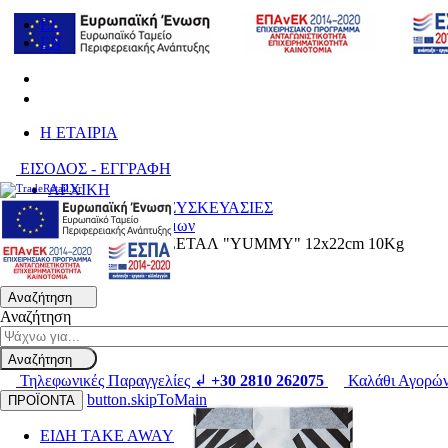
EL
EN
H ΕΤΑΙΡΙΑ
ΕΙΣΟΔΟΣ - ΕΓΓΡΑΦΗ
ΑΡΧΙΚΗ
ΑΝΑΛΩΣΙΜΑ & ΣΥΣΚΕΥΑΣΙΕΣ
Σακουλάκια Τροφίμων
ΣΑΚΟΥΛΑΚΙ ΒΕΖΕΤΑΛ "YUMMY" 12x22cm 10Kg
Αναζήτηση
Αναζήτηση
Αναζήτηση
Τηλεφωνικές Παραγγελίες ↲
+30 2810 262075
Καλάθι Αγορώ
button.skipToMain
ΠΡΟΪΟΝΤΑ
ΕΙΔΗ TAKE AWAY