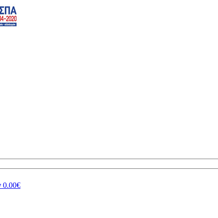
ν
0.00€