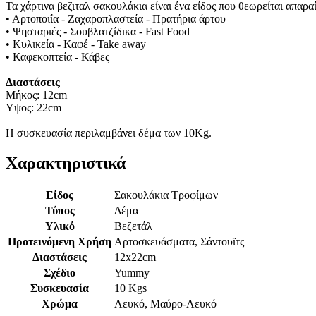
Τα χάρτινα βεζιταλ σακουλάκια είναι ένα είδος που θεωρείται απαρ
• Αρτοποιΐα - Ζαχαροπλαστεία - Πρατήρια άρτου
• Ψησταριές - Σουβλατζίδικα - Fast Food
• Κυλικεία - Καφέ - Take away
• Καφεκοπτεία - Κάβες
Διαστάσεις
Μήκος: 12cm
Υψος: 22cm
Η συσκευασία περιλαμβάνει δέμα των 10Kg.
Χαρακτηριστικά
Είδος
Σακουλάκια Τροφίμων
Τύπος
Δέμα
Υλικό
Βεζετάλ
Προτεινόμενη Χρήση
Αρτοσκευάσματα, Σάντουϊτς
Διαστάσεις
12x22cm
Σχέδιο
Yummy
Συσκευασία
10 Kgs
Χρώμα
Λευκό, Μαύρο-Λευκό