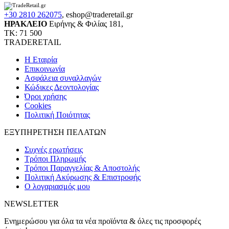
+30 2810 262075
,
eshop@traderetail.gr
ΗΡΑΚΛΕΙΟ
Ειρήνης & Φιλίας 181,
ΤΚ: 71 500
TRADERETAIL
H Εταιρία
Eπικοινωνία
Ασφάλεια συναλλαγών
Κώδικες Δεοντολογίας
Όροι χρήσης
Cookies
Πολιτική Ποιότητας
ΕΞΥΠΗΡΕΤΗΣΗ ΠΕΛΑΤΩΝ
Συχνές ερωτήσεις
Τρόποι Πληρωμής
Τρόποι Παραγγελίας & Αποστολής
Πολιτική Ακύρωσης & Επιστροφής
Ο λογαριασμός μου
NEWSLETTER
Ενημερώσου για όλα τα νέα προϊόντα & όλες τις προσφορές