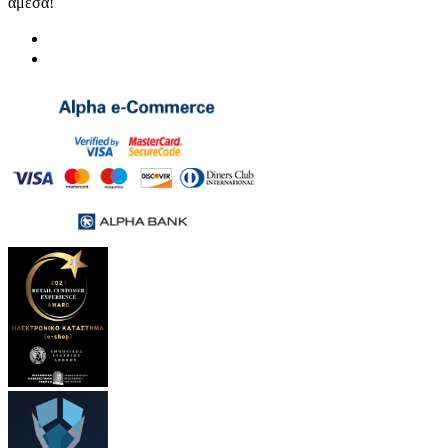
άμεσα!