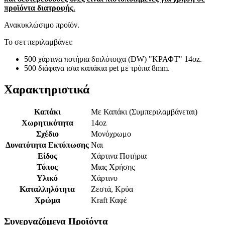
προϊόντα διατροφής
.
Ανακυκλώσιμο προϊόν.
Το σετ περιλαμβάνει:
500 χάρτινα ποτήρια διπλότοιχα (DW) "ΚΡΑΦΤ" 14oz.
500 διάφανα ισια καπάκια pet με τρύπα 8mm.
Χαρακτηριστικά
Καπάκι
Με Καπάκι (Συμπεριλαμβάνεται)
Χωρητικότητα
14oz
Σχέδιο
Μονόχρωμο
Δυνατότητα Εκτύπωσης
Ναι
Είδος
Χάρτινα Ποτήρια
Τύπος
Μιας Χρήσης
Υλικό
Χάρτινο
Καταλληλότητα
Ζεστά, Κρύα
Χρώμα
Kraft Καφέ
Συνεργαζόμενα Προϊόντα