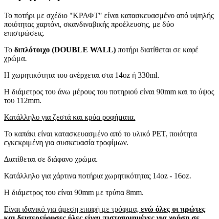
Το ποτήρι με σχέδιο "ΚΡΑΦΤ" είναι κατασκευασμένο από υψηλής
ποιότητας χαρτόνι, σκανδιναβικής προέλευσης, με δύο
επιστρώσεις.
Το
διπλότοιχο (DOUBLE WALL)
ποτήρι διατίθεται σε καφέ
χρώμα.
Η χωρητικότητα του ανέρχεται στα 14oz ή 330ml.
Η διάμετρος του άνω μέρους του ποτηριού είναι 90mm και το ύψος
του 112mm.
Κατάλληλο για ζεστά και κρύα ροφήματα.
Το καπάκι είναι κατασκευασμένο από το υλικό PET, ποιότητα
εγκεκριμένη για συσκευασία τροφίμων.
Διατίθεται σε διάφανο χρώμα.
Κατάλληλο για χάρτινα ποτήρια χωρητικότητας 14oz - 16oz.
Η διάμετρος του είναι 90mm με τρύπα 8mm.
Eίναι ιδανικό για άμεση επαφή με τρόφιμα,
ενώ όλες οι πρώτες
και δευτερεύουσες ύλες είναι πιστοποιημένες για χρήση σε