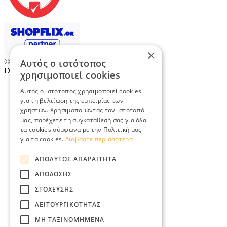
×
© 2026
TradeRetail.gr
- All rights reserved
Αυτός ο ιστότοπος
Designed & developed by
NETMECHANICS
χρησιμοποιεί cookies
Αυτός ο ιστότοπος χρησιμοποιεί cookies
για τη βελτίωση της εμπειρίας των
χρηστών. Χρησιμοποιώντας τον ιστότοπό
μας, παρέχετε τη συγκατάθεσή σας για όλα
τα cookies σύμφωνα με την Πολιτική μας
για τα cookies.
Διαβάστε περισσότερα
ΑΠΟΛΎΤΩΣ ΑΠΑΡΑΊΤΗΤΑ
ΑΠΌΔΟΣΗΣ
ΣΤΌΧΕΥΣΗΣ
ΛΕΙΤΟΥΡΓΙΚΌΤΗΤΑΣ
ΜΗ ΤΑΞΙΝΟΜΗΜΈΝΑ