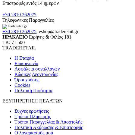
Επιστροφές εντός 14 ημερών
+30 2810 262075
Τηλεφωνικές Παραγγελίες
+30 2810 262075
,
eshop@traderetail.gr
ΗΡΑΚΛΕΙΟ
Ειρήνης & Φιλίας 181,
ΤΚ: 71 500
TRADERETAIL
H Εταιρία
Eπικοινωνία
Ασφάλεια συναλλαγών
Κώδικες Δεοντολογίας
Όροι χρήσης
Cookies
Πολιτική Ποιότητας
ΕΞΥΠΗΡΕΤΗΣΗ ΠΕΛΑΤΩΝ
Συχνές ερωτήσεις
Τρόποι Πληρωμής
Τρόποι Παραγγελίας & Αποστολής
Πολιτική Ακύρωσης & Επιστροφής
Ο λογαριασμός μου