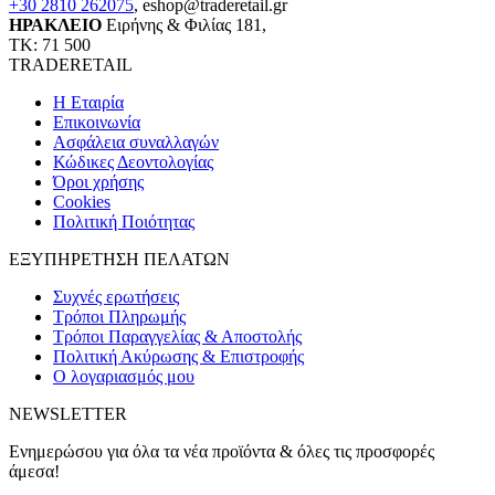
+30 2810 262075
,
eshop@traderetail.gr
ΗΡΑΚΛΕΙΟ
Ειρήνης & Φιλίας 181,
ΤΚ: 71 500
TRADERETAIL
H Εταιρία
Eπικοινωνία
Ασφάλεια συναλλαγών
Κώδικες Δεοντολογίας
Όροι χρήσης
Cookies
Πολιτική Ποιότητας
ΕΞΥΠΗΡΕΤΗΣΗ ΠΕΛΑΤΩΝ
Συχνές ερωτήσεις
Τρόποι Πληρωμής
Τρόποι Παραγγελίας & Αποστολής
Πολιτική Ακύρωσης & Επιστροφής
Ο λογαριασμός μου
NEWSLETTER
Ενημερώσου για όλα τα νέα προϊόντα & όλες τις προσφορές
άμεσα!