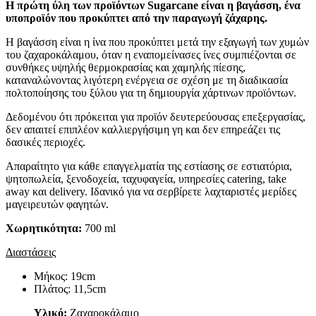
Η πρώτη ύλη των προϊόντων Sugarcane είναι η βαγάσση, ένα
υποπροϊόν που προκύπτει από την παραγωγή ζάχαρης.
Η βαγάσση είναι η ίνα που προκύπτει μετά την εξαγωγή των χυμών
του ζαχαροκάλαμου, όταν η εναπομείνασες ίνες συμπιέζονται σε
συνθήκες υψηλής θερμοκρασίας και χαμηλής πίεσης,
καταναλώνοντας λιγότερη ενέργεια σε σχέση με τη διαδικασία
πολτοποίησης του ξύλου για τη δημιουργία χάρτινων προϊόντων.
Δεδομένου ότι πρόκειται για προϊόν δευτερεύουσας επεξεργασίας,
δεν απαιτεί επιπλέον καλλιεργήσιμη γη και δεν επηρεάζει τις
δασικές περιοχές.
Απαραίτητο για κάθε επαγγελματία της εστίασης σε εστιατόρια,
ψητoπωλεία, ξενοδοχεία, ταχυφαγεία, υπηρεσίες catering, take
away και delivery. Ιδανικό για να σερβίρετε λαχταριστές μερίδες
μαγειρευτών φαγητών.
Χωρητικότητα:
700 ml
Διαστάσεις
Μήκος: 19cm
Πλάτος: 11,5cm
Υλικό:
Ζαχαροκάλαμο