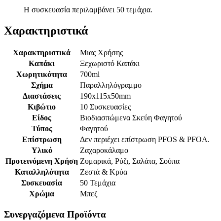
Η συσκευασία περιλαμβάνει 50 τεμάχια.
Χαρακτηριστικά
Χαρακτηριστικά
Μιας Χρήσης
Καπάκι
Ξεχωριστό Καπάκι
Χωρητικότητα
700ml
Σχήμα
Παραλληλόγραμμο
Διαστάσεις
190x115x50mm
Κιβώτιο
10 Συσκευασίες
Είδος
Βιοδιασπώμενα Σκεύη Φαγητού
Τύπος
Φαγητού
Επίστρωση
Δεν περιέχει επίστρωση PFOS & PFOA.
Υλικό
Ζαχαροκάλαμο
Προτεινόμενη Χρήση
Ζυμαρικά, Ρύζι, Σαλάτα, Σούπα
Καταλληλότητα
Ζεστά & Κρύα
Συσκευασία
50 Τεμάχια
Χρώμα
Μπεζ
Συνεργαζόμενα Προϊόντα