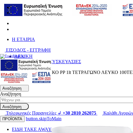
EL
EN
H ΕΤΑΙΡΙΑ
ΕΙΣΟΔΟΣ - ΕΓΓΡΑΦΗ
ΑΡΧΙΚΗ
ΑΝΑΛΩΣΙΜΑ & ΣΥΣΚΕΥΑΣΙΕΣ
Δοχεία Πλαστικά
ΣΚΕΥΟΣ ΠΛΑΣΤΙΚΟ PP 1lt ΤΕΤΡΑΓΩΝΟ ΛΕΥΚΟ 100
Αναζήτηση
Αναζήτηση
Αναζήτηση
Τηλεφωνικές Παραγγελίες ↲
+30 2810 262075
Καλάθι Αγορώ
button.skipToMain
ΠΡΟΪΟΝΤΑ
ΕΙΔΗ TAKE AWAY