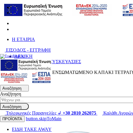
EL
EN
H ΕΤΑΙΡΙΑ
ΕΙΣΟΔΟΣ - ΕΓΓΡΑΦΗ
ΑΡΧΙΚΗ
ΑΝΑΛΩΣΙΜΑ & ΣΥΣΚΕΥΑΣΙΕΣ
Δοχεία Pet
ΣΚΕΥΟΣ PET ΜΕ ΕΝΣΩΜΑΤΩΜΕΝΟ ΚΑΠΑΚΙ ΤΕΤΡΑΓΩ
Αναζήτηση
Αναζήτηση
Αναζήτηση
Τηλεφωνικές Παραγγελίες ↲
+30 2810 262075
Καλάθι Αγορώ
button.skipToMain
ΠΡΟΪΟΝΤΑ
ΕΙΔΗ TAKE AWAY