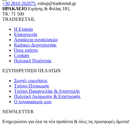
+30 2810 262075
,
eshop@traderetail.gr
ΗΡΑΚΛΕΙΟ
Ειρήνης & Φιλίας 181,
ΤΚ: 71 500
TRADERETAIL
H Εταιρία
Eπικοινωνία
Ασφάλεια συναλλαγών
Κώδικες Δεοντολογίας
Όροι χρήσης
Cookies
Πολιτική Ποιότητας
ΕΞΥΠΗΡΕΤΗΣΗ ΠΕΛΑΤΩΝ
Συχνές ερωτήσεις
Τρόποι Πληρωμής
Τρόποι Παραγγελίας & Αποστολής
Πολιτική Ακύρωσης & Επιστροφής
Ο λογαριασμός μου
NEWSLETTER
Ενημερώσου για όλα τα νέα προϊόντα & όλες τις προσφορές άμεσα!