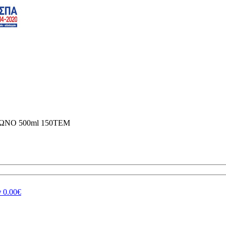
ΝΟ 500ml 150TEM
ν
0.00€