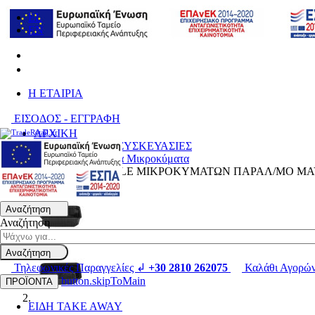
EL
EN
H ΕΤΑΙΡΙΑ
ΕΙΣΟΔΟΣ - ΕΓΓΡΑΦΗ
ΑΡΧΙΚΗ
ΑΝΑΛΩΣΙΜΑ & ΣΥΣΚΕΥΑΣΙΕΣ
Δοχεία Φαγητού για Μικροκύματα
ΣΚΕΥΟΣ PP RIPPLE ΜΙΚΡΟΚΥΜΑΤΩΝ ΠΑΡΑΛ/ΜΟ ΜΑΥΡΟ
Αναζήτηση
Αναζήτηση
Αναζήτηση
Τηλεφωνικές Παραγγελίες ↲
+30 2810 262075
Καλάθι Αγορώ
button.skipToMain
ΠΡΟΪΟΝΤΑ
ΕΙΔΗ TAKE AWAY