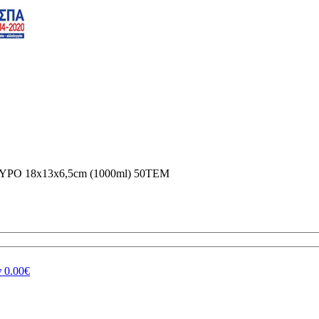
 18x13x6,5cm (1000ml) 50ΤΕΜ
ν
0.00€