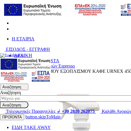
EL
EN
H ΕΤΑΙΡΙΑ
ΕΙΣΟΔΟΣ - ΕΓΓΡΑΦΗ
ΑΡΧΙΚΗ
ΑΞΕΣΟΥΑΡ BARISTA
Καθαριστικά Μηχανών Espresso
ΣΠΡΕΙ ΚΑΘΑΡΙΣΜΟΥ ΕΞΟΠΛΙΣΜΟΥ ΚΑΦΕ URNEX 450
Αναζήτηση
Αναζήτηση
Αναζήτηση
Τηλεφωνικές Παραγγελίες ↲
+30 2810 262075
Καλάθι Αγορώ
button.skipToMain
ΠΡΟΪΟΝΤΑ
ΕΙΔΗ TAKE AWAY