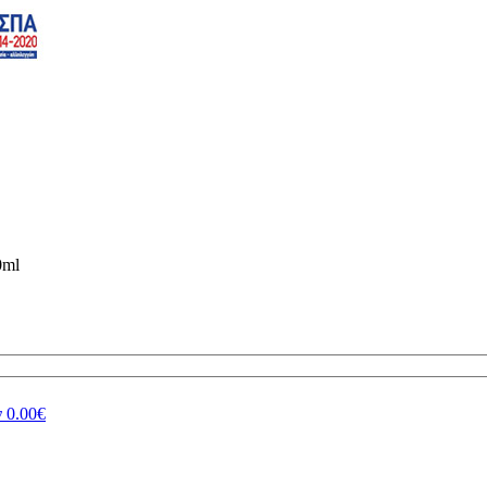
ml
ν
0.00€