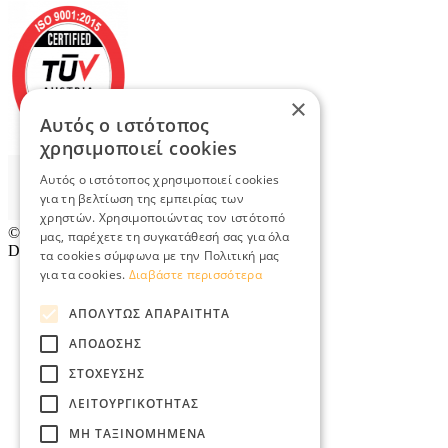
×
Αυτός ο ιστότοπος
χρησιμοποιεί cookies
Αυτός ο ιστότοπος χρησιμοποιεί cookies
για τη βελτίωση της εμπειρίας των
χρηστών. Χρησιμοποιώντας τον ιστότοπό
© 2026
TradeRetail.gr
- All rights reserved
μας, παρέχετε τη συγκατάθεσή σας για όλα
Designed & developed by
NETMECHANICS
τα cookies σύμφωνα με την Πολιτική μας
για τα cookies.
Διαβάστε περισσότερα
ΑΠΟΛΎΤΩΣ ΑΠΑΡΑΊΤΗΤΑ
ΑΠΌΔΟΣΗΣ
ΣΤΌΧΕΥΣΗΣ
ΛΕΙΤΟΥΡΓΙΚΌΤΗΤΑΣ
ΜΗ ΤΑΞΙΝΟΜΗΜΈΝΑ