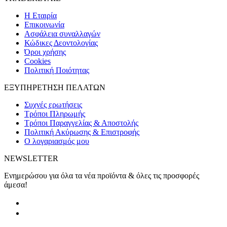
H Εταιρία
Eπικοινωνία
Ασφάλεια συναλλαγών
Κώδικες Δεοντολογίας
Όροι χρήσης
Cookies
Πολιτική Ποιότητας
ΕΞΥΠΗΡΕΤΗΣΗ ΠΕΛΑΤΩΝ
Συχνές ερωτήσεις
Τρόποι Πληρωμής
Τρόποι Παραγγελίας & Αποστολής
Πολιτική Ακύρωσης & Επιστροφής
Ο λογαριασμός μου
NEWSLETTER
Ενημερώσου για όλα τα νέα προϊόντα & όλες τις προσφορές
άμεσα!