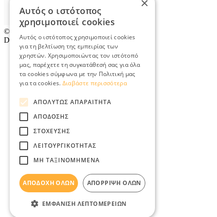
×
Αυτός ο ιστότοπος
χρησιμοποιεί cookies
© 2026
TradeRetail.gr
- All rights reserved
Αυτός ο ιστότοπος χρησιμοποιεί cookies
Designed & developed by
NETMECHANICS
για τη βελτίωση της εμπειρίας των
χρηστών. Χρησιμοποιώντας τον ιστότοπό
μας, παρέχετε τη συγκατάθεσή σας για όλα
τα cookies σύμφωνα με την Πολιτική μας
για τα cookies.
Διαβάστε περισσότερα
ΑΠΟΛΎΤΩΣ ΑΠΑΡΑΊΤΗΤΑ
ΑΠΌΔΟΣΗΣ
ΣΤΌΧΕΥΣΗΣ
ΛΕΙΤΟΥΡΓΙΚΌΤΗΤΑΣ
ΜΗ ΤΑΞΙΝΟΜΗΜΈΝΑ
ΑΠΟΔΟΧΉ ΌΛΩΝ
ΑΠΌΡΡΙΨΗ ΌΛΩΝ
ΕΜΦΆΝΙΣΗ ΛΕΠΤΟΜΕΡΕΙΏΝ