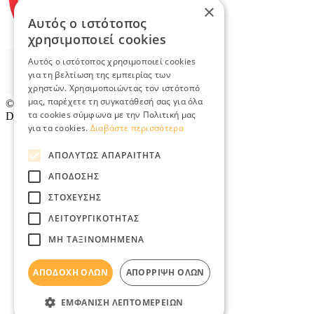
×
Αυτός ο ιστότοπος
χρησιμοποιεί cookies
Αυτός ο ιστότοπος χρησιμοποιεί cookies
για τη βελτίωση της εμπειρίας των
χρηστών. Χρησιμοποιώντας τον ιστότοπό
μας, παρέχετε τη συγκατάθεσή σας για όλα
© 2026
TradeRetail.gr
- All rights reserved
τα cookies σύμφωνα με την Πολιτική μας
Designed & developed by
NETMECHANICS
για τα cookies.
Διαβάστε περισσότερα
ΑΠΟΛΎΤΩΣ ΑΠΑΡΑΊΤΗΤΑ
ΑΠΌΔΟΣΗΣ
ΣΤΌΧΕΥΣΗΣ
ΛΕΙΤΟΥΡΓΙΚΌΤΗΤΑΣ
ΜΗ ΤΑΞΙΝΟΜΗΜΈΝΑ
ΑΠΟΔΟΧΉ ΌΛΩΝ
ΑΠΌΡΡΙΨΗ ΌΛΩΝ
ΕΜΦΆΝΙΣΗ ΛΕΠΤΟΜΕΡΕΙΏΝ