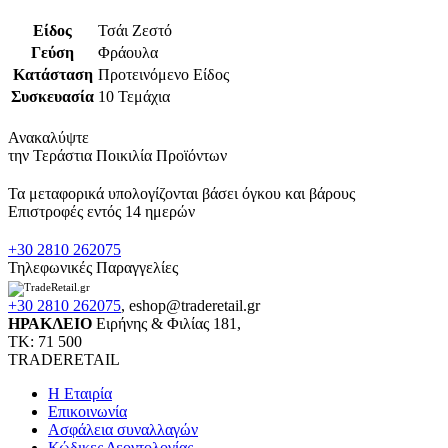
Είδος
Τσάι Ζεστό
Γεύση
Φράουλα
Κατάσταση
Προτεινόμενο Είδος
Συσκευασία
10 Τεμάχια
Ανακαλύψτε
την Τεράστια Ποικιλία Προϊόντων
Τα μεταφορικά υπολογίζονται βάσει όγκου και βάρους
Επιστροφές εντός 14 ημερών
+30 2810 262075
Τηλεφωνικές Παραγγελίες
+30 2810 262075
,
eshop@traderetail.gr
ΗΡΑΚΛΕΙΟ
Ειρήνης & Φιλίας 181,
ΤΚ: 71 500
TRADERETAIL
H Εταιρία
Eπικοινωνία
Ασφάλεια συναλλαγών
Κώδικες Δεοντολογίας