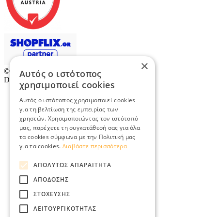
×
© 2026
TradeRetail.gr
- All rights reserved
Αυτός ο ιστότοπος
Designed & developed by
NETMECHANICS
χρησιμοποιεί cookies
Αυτός ο ιστότοπος χρησιμοποιεί cookies
για τη βελτίωση της εμπειρίας των
χρηστών. Χρησιμοποιώντας τον ιστότοπό
μας, παρέχετε τη συγκατάθεσή σας για όλα
τα cookies σύμφωνα με την Πολιτική μας
για τα cookies.
Διαβάστε περισσότερα
ΑΠΟΛΎΤΩΣ ΑΠΑΡΑΊΤΗΤΑ
ΑΠΌΔΟΣΗΣ
ΣΤΌΧΕΥΣΗΣ
ΛΕΙΤΟΥΡΓΙΚΌΤΗΤΑΣ