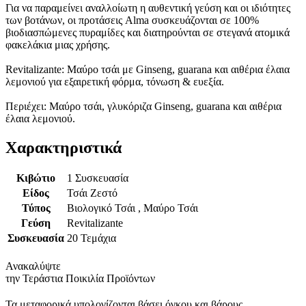
Για να παραμείνει αναλλοίωτη η αυθεντική γεύση και οι ιδιότητες
των βοτάνων, οι προτάσεις Alma συσκευάζονται σε 100%
βιοδιασπώμενες πυραμίδες και διατηρούνται σε στεγανά ατομικά
φακελάκια μιας χρήσης.
Revitalizante: Μαύρο τσάι με Ginseng, guarana και αιθέρια έλαια
λεμονιού για εξαιρετική φόρμα, τόνωση & ευεξία.
Περιέχει: Μαύρο τσάι, γλυκόριζα Ginseng, guarana και αιθέρια
έλαια λεμονιού.
Χαρακτηριστικά
Κιβώτιο
1 Συσκευασία
Είδος
Τσάι Ζεστό
Τύπος
Βιολογικό Τσάι , Μαύρο Τσάι
Γεύση
Revitalizante
Συσκευασία
20 Τεμάχια
Ανακαλύψτε
την Τεράστια Ποικιλία Προϊόντων
Τα μεταφορικά υπολογίζονται βάσει όγκου και βάρους