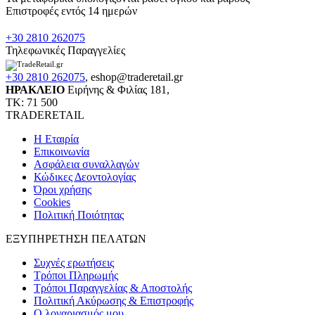
Επιστροφές εντός 14 ημερών
+30 2810 262075
Τηλεφωνικές Παραγγελίες
+30 2810 262075
,
eshop@traderetail.gr
ΗΡΑΚΛΕΙΟ
Ειρήνης & Φιλίας 181,
ΤΚ: 71 500
TRADERETAIL
H Εταιρία
Eπικοινωνία
Ασφάλεια συναλλαγών
Κώδικες Δεοντολογίας
Όροι χρήσης
Cookies
Πολιτική Ποιότητας
ΕΞΥΠΗΡΕΤΗΣΗ ΠΕΛΑΤΩΝ
Συχνές ερωτήσεις
Τρόποι Πληρωμής
Τρόποι Παραγγελίας & Αποστολής
Πολιτική Ακύρωσης & Επιστροφής
Ο λογαριασμός μου