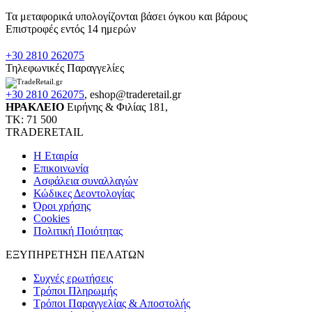
Τα μεταφορικά υπολογίζονται βάσει όγκου και βάρους
Επιστροφές εντός 14 ημερών
+30 2810 262075
Τηλεφωνικές Παραγγελίες
+30 2810 262075
,
eshop@traderetail.gr
ΗΡΑΚΛΕΙΟ
Ειρήνης & Φιλίας 181,
ΤΚ: 71 500
TRADERETAIL
H Εταιρία
Eπικοινωνία
Ασφάλεια συναλλαγών
Κώδικες Δεοντολογίας
Όροι χρήσης
Cookies
Πολιτική Ποιότητας
ΕΞΥΠΗΡΕΤΗΣΗ ΠΕΛΑΤΩΝ
Συχνές ερωτήσεις
Τρόποι Πληρωμής
Τρόποι Παραγγελίας & Αποστολής