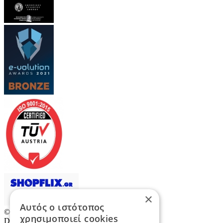
×
Αυτός ο ιστότοπος
© 2026
TradeRetail.gr
- All rights reserved
χρησιμοποιεί cookies
Designed & developed by
NETMECHANICS