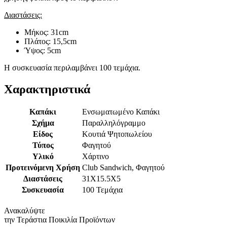
Διαστάσεις:
Μήκος: 31cm
Πλάτος: 15,5cm
Ύψος: 5cm
Η συσκευασία περιλαμβάνει 100 τεμάχια.
Χαρακτηριστικά
Καπάκι
Ενσωματωμένο Καπάκι
Σχήμα
Παραλληλόγραμμο
Είδος
Κουτιά Ψητοπωλείου
Τύπος
Φαγητού
Υλικό
Χάρτινο
Προτεινόμενη Χρήση
Club Sandwich, Φαγητού
Διαστάσεις
31Χ15.5Χ5
Συσκευασία
100 Τεμάχια
Ανακαλύψτε
την Τεράστια Ποικιλία Προϊόντων