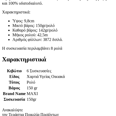
και 100% υδατοδιαλυτό.
Χαρακτηριστικά:
Ύψος: 9,8cm
Μικτό βάρος: 150gr/ρολό
Καθαρό βάρος: 142gr/ρολό
Μήκος ρολού: 42,5m
Αριθμός φύλλων: 3872 διπλά.
Η συσκευασία περιλαμβάνει 8 ρολά
Χαρακτηριστικά
Κιβώτιο
6 Συσκευασίες
Είδος
Χαρτιά Υγείας Οικιακά
Τύπος
Ρολό
Βάρος
150 gr
Brand Name
MAXI
Συσκευασία
150gr
Ανακαλύψτε
την Τεράστια Ποικιλία Προϊόντων