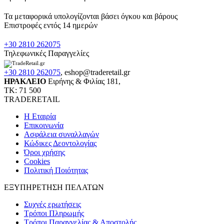
Τα μεταφορικά υπολογίζονται βάσει όγκου και βάρους
Επιστροφές εντός 14 ημερών
+30 2810 262075
Τηλεφωνικές Παραγγελίες
+30 2810 262075
,
eshop@traderetail.gr
ΗΡΑΚΛΕΙΟ
Ειρήνης & Φιλίας 181,
ΤΚ: 71 500
TRADERETAIL
H Εταιρία
Eπικοινωνία
Ασφάλεια συναλλαγών
Κώδικες Δεοντολογίας
Όροι χρήσης
Cookies
Πολιτική Ποιότητας
ΕΞΥΠΗΡΕΤΗΣΗ ΠΕΛΑΤΩΝ
Συχνές ερωτήσεις
Τρόποι Πληρωμής
Τρόποι Παραγγελίας & Αποστολής