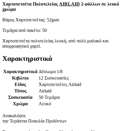
Χαρτοπετσέτα Πολυτελείας
AIRLAID
2-φύλλων σε λευκό
χρώμα
Βάρος Χαρτοπετσέτας: 52gsm
Τεμάχια ανά πακέτο: 50
Χαρτοπετσέτα πολυτελείας λευκή, από πολύ μαλακό και
απορροφητικό χαρτί.
Χαρακτηριστικά
Χαρακτηριστικά
Δίπλωμα 1/8
Κιβώτιο
12 Συσκευασίες
Είδος
Χαρτοπετσέτες Airlaid
Τύπος
Airlaid
Συσκευασία
50 Τεμάχια
Χρώμα
Λευκό
Ανακαλύψτε
την Τεράστια Ποικιλία Προϊόντων