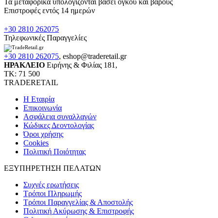
Τα μεταφορικά υπολογίζονται βάσει όγκου και βάρους
Επιστροφές εντός 14 ημερών
+30 2810 262075
Τηλεφωνικές Παραγγελίες
+30 2810 262075
,
eshop@traderetail.gr
ΗΡΑΚΛΕΙΟ
Ειρήνης & Φιλίας 181,
ΤΚ: 71 500
TRADERETAIL
H Εταιρία
Eπικοινωνία
Ασφάλεια συναλλαγών
Κώδικες Δεοντολογίας
Όροι χρήσης
Cookies
Πολιτική Ποιότητας
ΕΞΥΠΗΡΕΤΗΣΗ ΠΕΛΑΤΩΝ
Συχνές ερωτήσεις
Τρόποι Πληρωμής
Τρόποι Παραγγελίας & Αποστολής
Πολιτική Ακύρωσης & Επιστροφής