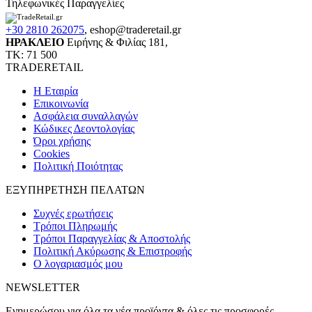
Τηλεφωνικές Παραγγελίες
+30 2810 262075
,
eshop@traderetail.gr
ΗΡΑΚΛΕΙΟ
Ειρήνης & Φιλίας 181,
ΤΚ: 71 500
TRADERETAIL
H Εταιρία
Eπικοινωνία
Ασφάλεια συναλλαγών
Κώδικες Δεοντολογίας
Όροι χρήσης
Cookies
Πολιτική Ποιότητας
ΕΞΥΠΗΡΕΤΗΣΗ ΠΕΛΑΤΩΝ
Συχνές ερωτήσεις
Τρόποι Πληρωμής
Τρόποι Παραγγελίας & Αποστολής
Πολιτική Ακύρωσης & Επιστροφής
Ο λογαριασμός μου
NEWSLETTER
Ενημερώσου για όλα τα νέα προϊόντα & όλες τις προσφορές