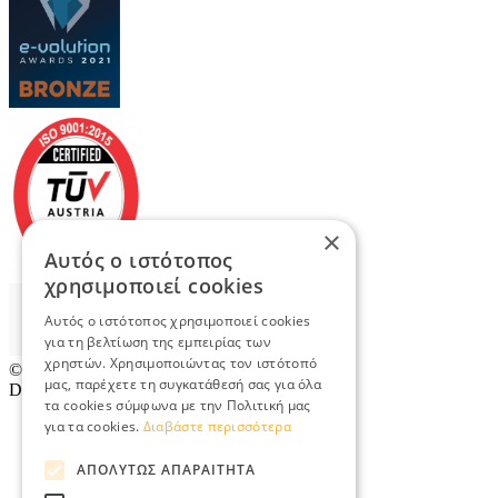
×
Αυτός ο ιστότοπος
χρησιμοποιεί cookies
Αυτός ο ιστότοπος χρησιμοποιεί cookies
για τη βελτίωση της εμπειρίας των
χρηστών. Χρησιμοποιώντας τον ιστότοπό
© 2026
TradeRetail.gr
- All rights reserved
μας, παρέχετε τη συγκατάθεσή σας για όλα
Designed & developed by
NETMECHANICS
τα cookies σύμφωνα με την Πολιτική μας
για τα cookies.
Διαβάστε περισσότερα
ΑΠΟΛΎΤΩΣ ΑΠΑΡΑΊΤΗΤΑ