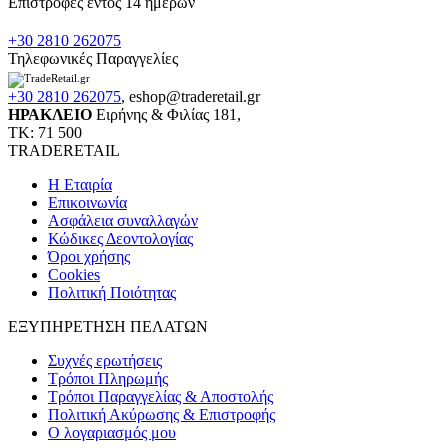
Επιστροφές εντός 14 ημερών
+30 2810 262075
Τηλεφωνικές Παραγγελίες
+30 2810 262075
,
eshop@traderetail.gr
ΗΡΑΚΛΕΙΟ
Ειρήνης & Φιλίας 181,
ΤΚ: 71 500
TRADERETAIL
H Εταιρία
Eπικοινωνία
Ασφάλεια συναλλαγών
Κώδικες Δεοντολογίας
Όροι χρήσης
Cookies
Πολιτική Ποιότητας
ΕΞΥΠΗΡΕΤΗΣΗ ΠΕΛΑΤΩΝ
Συχνές ερωτήσεις
Τρόποι Πληρωμής
Τρόποι Παραγγελίας & Αποστολής
Πολιτική Ακύρωσης & Επιστροφής
Ο λογαριασμός μου