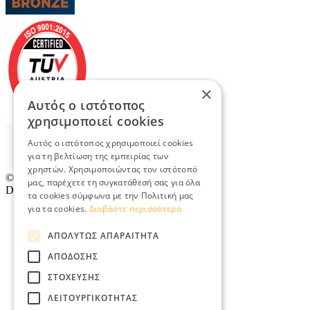
×
Αυτός ο ιστότοπος
χρησιμοποιεί cookies
Αυτός ο ιστότοπος χρησιμοποιεί cookies
για τη βελτίωση της εμπειρίας των
χρηστών. Χρησιμοποιώντας τον ιστότοπό
© 2026
TradeRetail.gr
- All rights reserved
μας, παρέχετε τη συγκατάθεσή σας για όλα
Designed & developed by
NETMECHANICS
τα cookies σύμφωνα με την Πολιτική μας
για τα cookies.
Διαβάστε περισσότερα
ΑΠΟΛΎΤΩΣ ΑΠΑΡΑΊΤΗΤΑ
ΑΠΌΔΟΣΗΣ
ΣΤΌΧΕΥΣΗΣ
ΛΕΙΤΟΥΡΓΙΚΌΤΗΤΑΣ