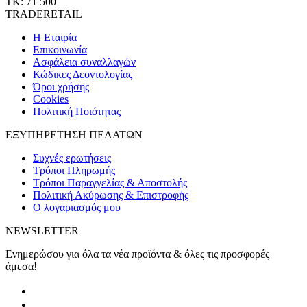
ΤΚ: 71 500
TRADERETAIL
H Εταιρία
Eπικοινωνία
Ασφάλεια συναλλαγών
Κώδικες Δεοντολογίας
Όροι χρήσης
Cookies
Πολιτική Ποιότητας
ΕΞΥΠΗΡΕΤΗΣΗ ΠΕΛΑΤΩΝ
Συχνές ερωτήσεις
Τρόποι Πληρωμής
Τρόποι Παραγγελίας & Αποστολής
Πολιτική Ακύρωσης & Επιστροφής
Ο λογαριασμός μου
NEWSLETTER
Ενημερώσου για όλα τα νέα προϊόντα & όλες τις προσφορές
άμεσα!